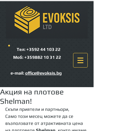
Тел: +3592
44 103 22
Моб:
+359882 10 31 22
e-mail:
office@evoksis.bg
Акция на плотове
Shelman!
Скъпи приятели и партньори, 
Само този месец можете да се 
възползвате от атрактивната цена 
на плотовете 
Shelman
, които имаме 