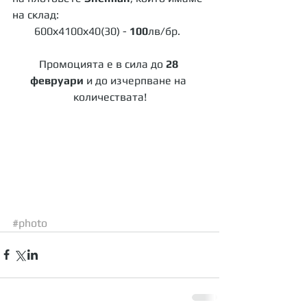
на склад: 
600х4100х40(30) - 
100
лв/бр.  
Промоцията е в сила до 
28 
февруари 
и до изчерпване на 
количествата!
#photo