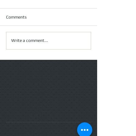
Comments
Write a comment...
Featured Posts
Recent Posts
Archive
January 2015
(1)
1 post
December 2014
(1)
1 post
July 2014
(1)
1 post
Search By Tags