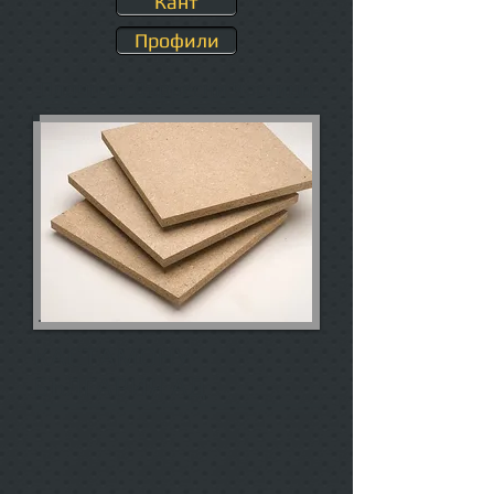
Кант
Профили
Плочи от Дървесни Частици
КАСТАМОНУ
БЪЛГАРИЯ АД
A 303 БУК 1
A 304 БУК 2
2800/2070/18
2800/2070/18